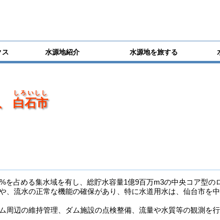
クス
水源地紹介
水源地を旅する
しろいしし
町、
白石市
%を占める集水域を有し、総貯水容量1億9百万m3の中央コア型の
、流水の正常な機能の確保があり、特に水道用水は、仙台市を中
ム周辺の維持管理、ダム施設の点検整備、流量や水質等の観測を行