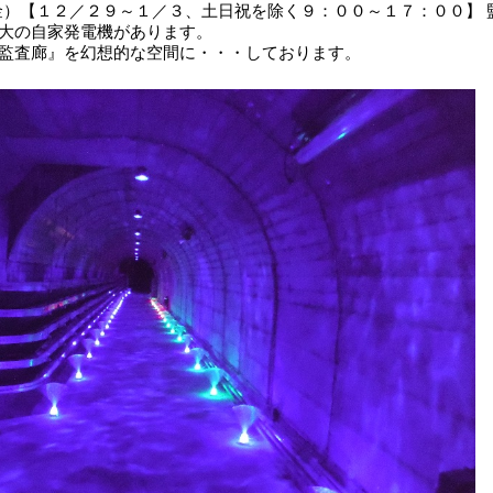
金）【１２／２９～１／３、土日祝を除く９：００～１７：００】
大の自家発電機があります。
監査廊』を幻想的な空間に・・・しております。