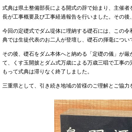
式典は県土整備部長による開式の辞で始まり、主催者
長が工事概要及び工事経過報告を行いました。その後
今回の定礎式でダム堤体に埋納する礎石には、この令
典では生徒代表のお二人が登壇し、礎石の揮毫につい
その後、礎石をダム本体へと納める「定礎の儀」が厳
て、くす玉開披とダム式万歳による万歳三唱で工事の
もって式典は滞りなく終了しました。
三重県として、引き続き地域の皆様のご理解とご協力