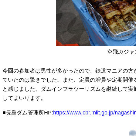
空飛ぶジャ
今回の参加者は男性が多かったので、鉄道マニアの方
ていたのは驚きでした。また、定員の増員や定期開催
と感じました。ダムインフラツーリズムを継続して実
してまいります。
■長島ダム管理所HP:
https://www.cbr.mlit.go.jp/nagashi