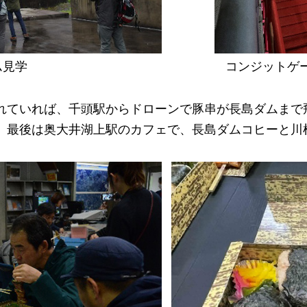
ム見学
コンジットゲ
れていれば、千頭駅からドローンで豚串が長島ダムまで
。最後は奥大井湖上駅のカフェで、長島ダムコヒーと川