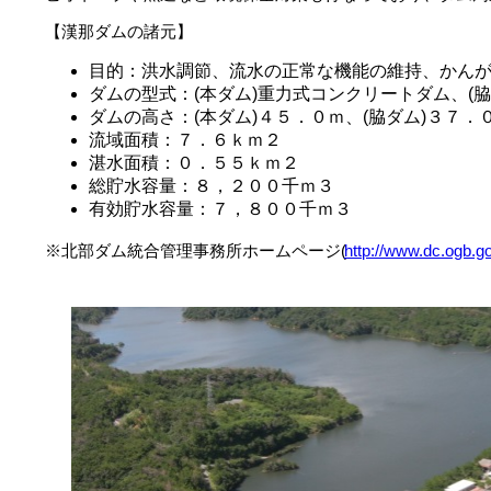
【漢那ダムの諸元】
目的：洪水調節、流水の正常な機能の維持、かん
ダムの型式：(本ダム)重力式コンクリートダム、(
ダムの高さ：(本ダム)４５．０ｍ、(脇ダム)３７．
流域面積：７．６ｋｍ２
湛水面積：０．５５ｋｍ２
総貯水容量：８，２００千ｍ３
有効貯水容量：７，８００千ｍ３
※北部ダム統合管理事務所ホームページ(
http://www.dc.ogb.go