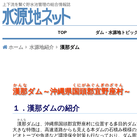
TOP
ダム・水源地トピッ
ホーム
水源地紹介
漢那ダム
かんな
くにがみぐんぎのざそん
漢那
ダム～沖縄県
国頭郡宜野座村
～
１．漢那ダムの紹介
かんな
漢那
ダムは、沖縄県国頭郡宜野座村に位置する多目的ダム
大きな特徴は、高速道路からも見える本ダムの石積み模様の
ビオトープや魚道など環境保全対策も行なっており、ダム周